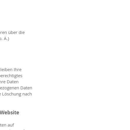
eren über die
. Ä.)
leiben Ihre
erechtigtes
hre Daten
nbezogenen Daten
ie Löschung nach
 Website
ten auf