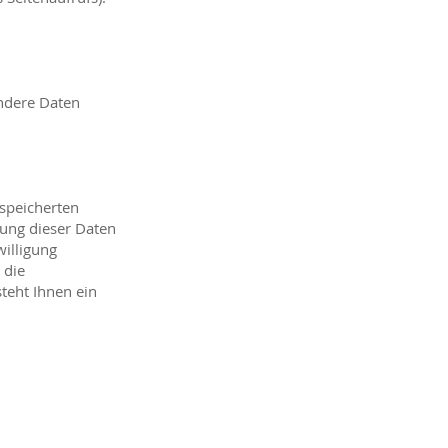
Andere Daten
espeicherten
ung dieser Daten
willigung
 die
teht Ihnen ein
.