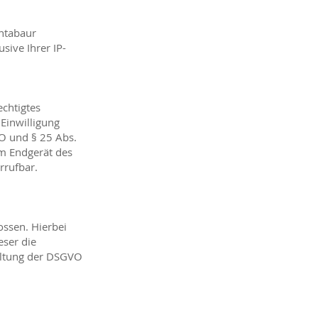
ontabaur
sive Ihrer IP-
echtigtes
 Einwilligung
VO und § 25 Abs.
im Endgerät des
rrufbar.
ossen. Hierbei
eser die
altung der DSGVO