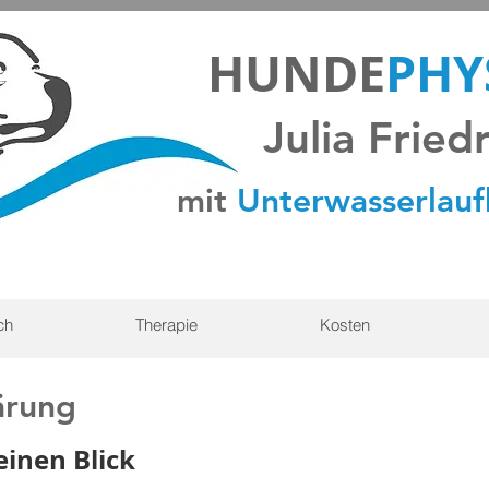
HUNDE
PHY
Julia Fried
mit
Unterwasserlau
ch
Therapie
Kosten
ärung
einen Blick