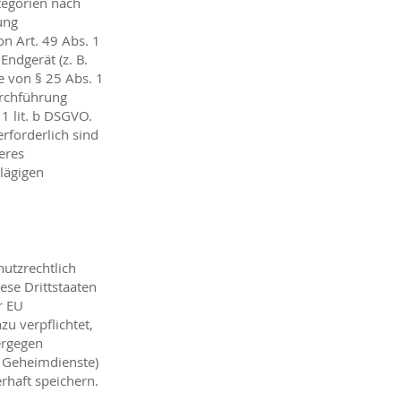
tegorien nach
ung
n Art. 49 Abs. 1
Endgerät (z. B.
e von § 25 Abs. 1
urchführung
1 lit. b DSGVO.
erforderlich sind
eres
hlägigen
utzrechtlich
ese Drittstaaten
r EU
u verpflichtet,
ergegen
. Geheimdienste)
rhaft speichern.