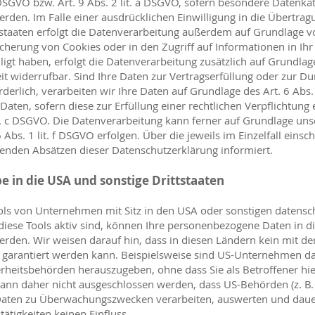
a DSGVO bzw. Art. 9 Abs. 2 lit. a DSGVO, sofern besondere Datenka
erden. Im Falle einer ausdrücklichen Einwilligung in die Übertrag
staaten erfolgt die Datenverarbeitung außerdem auf Grundlage vo
icherung von Cookies oder in den Zugriff auf Informationen in Ihr 
lligt haben, erfolgt die Datenverarbeitung zusätzlich auf Grundlag
eit widerrufbar. Sind Ihre Daten zur Vertragserfüllung oder zur D
erlich, verarbeiten wir Ihre Daten auf Grundlage des Art. 6 Abs. 
Daten, sofern diese zur Erfüllung einer rechtlichen Verpflichtung 
it. c DSGVO. Die Datenverarbeitung kann ferner auf Grundlage uns
 Abs. 1 lit. f DSGVO erfolgen. Über die jeweils im Einzelfall einsc
genden Absätzen dieser Datenschutzerklärung informiert.
 in die USA und sonstige Drittstaaten
s von Unternehmen mit Sitz in den USA oder sonstigen datensch
 diese Tools aktiv sind, können Ihre personenbezogene Daten in di
erden. Wir weisen darauf hin, dass in diesen Ländern kein mit de
 garantiert werden kann. Beispielsweise sind US-Unternehmen daz
heitsbehörden herauszugeben, ohne dass Sie als Betroffener hi
 kann daher nicht ausgeschlossen werden, dass US-Behörden (z. B
 Daten zu Überwachungszwecken verarbeiten, auswerten und daue
ätigkeiten keinen Einfluss.