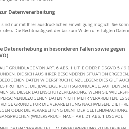
 zur Datenverarbeitung
sind nur mit Ihrer ausdrücklichen Einwilligung möglich. Sie könn
derrufen. Die Rechtmäßigkeit der bis zum Widerruf erfolgten Date
e Datenerhebung in besonderen Fällen sowie gegen
GVO)
F GRUNDLAGE VON ART. 6 ABS. 1 LIT. E ODER F DSGVO 5 / 9
GRÜNDEN, DIE SICH AUS IHRER BESONDEREN SITUATION ERGEBEN
EZOGENEN DATEN WIDERSPRUCH EINZULEGEN; DIES GILT AUCH
S PROFILING. DIE JEWEILIGE RECHTSGRUNDLAGE, AUF DENEN E
MEN SIE DIESER DATENSCHUTZERKLÄRUNG. WENN SIE WIDERSP
PERSONENBEZOGENEN DATEN NICHT MEHR VERARBEITEN, ES SE
IGE GRÜNDE FÜR DIE VERARBEITUNG NACHWEISEN, DIE IHRE 
IEGEN ODER DIE VERARBEITUNG DIENT DER GELTENDMACHUNG
ANSPRÜCHEN (WIDERSPRUCH NACH ART. 21 ABS. 1 DSGVO).
EN DATEN VERARBEITET, UM DIREKTWERBUNG ZU BETREIBEN, 